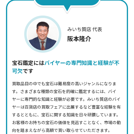
80年代のバブル期にはサイズが大きく品質の良いジュエ
リーが数多く流通していました。特に指輪には質の高い宝
石が使われていました。当時のジュエリーがお家の中に
眠っているようでしたら、ぜひお持ちください。
みいち質店 代表
阪本隆介
Point.03
色の濃さ・深み
宝石鑑定には
バイヤーの専門知識と経験が不
可欠
です
ルビーやサファイアなど、色によって価値が大きく変わる
宝石があります。ロイヤルブルーのサファイアや鮮やかな
買取品目の中でも宝石は難易度の高いジャンルになりま
赤のルビーなどは希少価値が高く、査定の際に重視される
す。さまざまな種類の宝石を的確に鑑定するには、バイ
ポイントになります。
ヤーに専門的な知識と経験が必要です。みいち質店のバイ
ヤーは百貨店の買取フェアに出展するなど豊富な経験を有
するとともに、宝石に関する知識を日々研鑽しています。
Point.04
お客様のお持ちの宝石の価値を見逃すことなく、市場の動
透明度の高さ
向を踏まえながら高額で買い取らせていただきます。