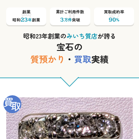
創業
累計ご利用件数
買取成約率
23
3
90
昭和
年
創業
万件
突破
%
昭和23年創業の
みいち質店
が誇る
宝石の
質預かり
・
買取
実績