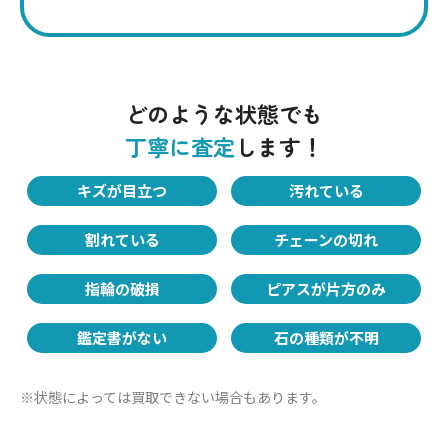
透明度＝クラリティは宝石の価値を測る基準の一つです。
透明度はインクルージョン（内包物）によって左右され、
少ないほど透明度の評価は高くなりますが、インクルー
ジョンが価値を高めるケースもあります。
どのような状態でも
丁寧に査定
します！
Point.05
キズが目立つ
汚れている
カットの方法
割れている
チェーンの切れ
宝石のカッティングスタイルにはさまざまなバリエーショ
ンがあります。エメラルドカットやサファイヤ、ルビーの
指輪の破損
ピアスが片方のみ
縦長や横長の楕円形のオーバルカットなどは価値が高まる
傾向があります。
鑑定書がない
石の種類が不明
※状態によっては買取できない場合もあります。
Point.06