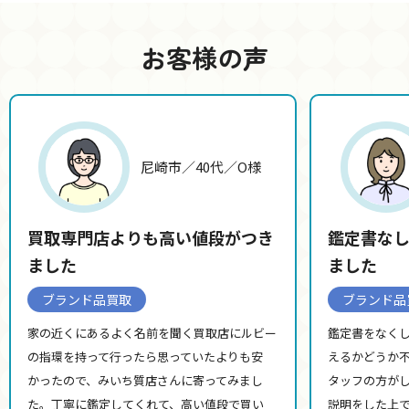
人工処理
宝石は美しさを引き出すためにエンハウスメントと呼ばれ
お客様の声
る加工処理が施されますが、そうした処理方法の中でも人
工的に着色するような手の加え方がされていないものの方
が査定価格は高くなります。
尼崎市／40代／O様
買取専門店よりも高い値段がつき
鑑定書なし
ました
ました
ブランド品買取
ブランド品
家の近くにあるよく名前を聞く買取店にルビー
鑑定書をなく
の指環を持って行ったら思っていたよりも安
えるかどうか
かったので、みいち質店さんに寄ってみまし
タッフの方が
た。丁寧に鑑定してくれて、高い値段で買い
説明をした上