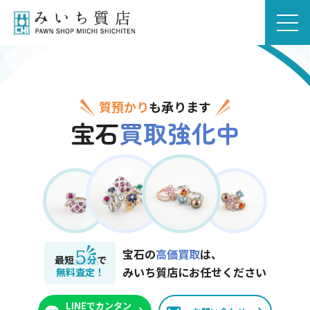
質預かり
も承ります
宝石
買取強化中
5
宝石の
高価買取
は、
最短
分
で
みいち質店にお任せください
無料査定！
LINEでカンタン