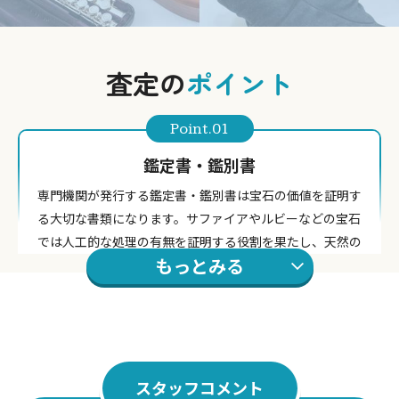
査定の
ポイント
Point.01
鑑定書・鑑別書
専門機関が発行する鑑定書・鑑別書は宝石の価値を証明す
る大切な書類になります。サファイアやルビーなどの宝石
では人工的な処理の有無を証明する役割を果たし、天然の
もっとみる
ものであれば査定額は高くなります。
Point.02
バブル時代の宝石
スタッフコメント