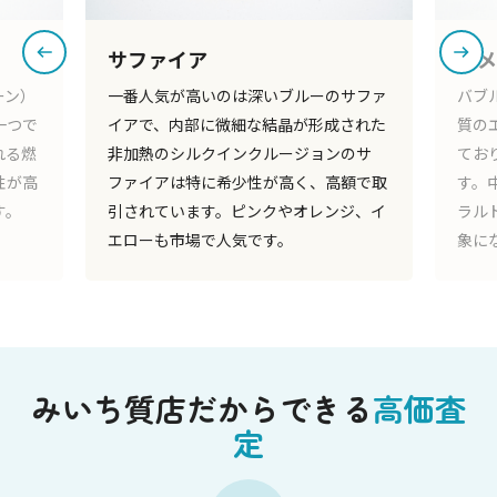
エメラルド
ルビ
サファ
バブル時代に多く見られた大ぶりで高品
赤色
された
質のエメラルドは国内の流通量が減少し
のル
のサ
ており、市場での価値が高まっていま
す。
額で取
す。中でも深い緑色で透明度の高いエメ
える
ジ、イ
ラルドグリーンのタイプは高額買取の対
く、
象になっています。
みいち質店だからできる
高価査
定