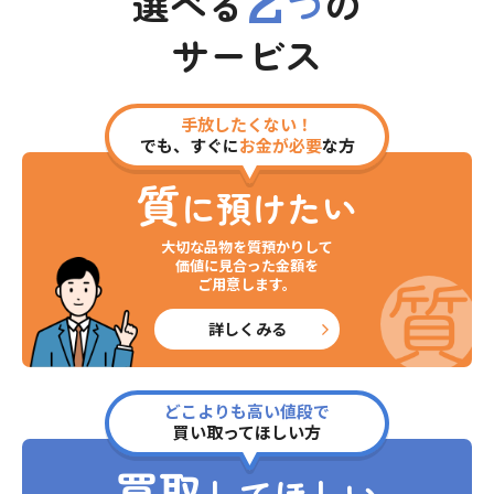
2
選べる
つ
の
サービス
手放したくない！
でも、すぐに
お金が必要
な方
質
に預けたい
大切な品物を質預かりして
価値に見合った金額を
ご用意します。
詳しくみる
どこよりも高い値段で
買い取ってほしい方
買取