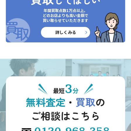
してほしい
年間買取点数1万点以上。
どのお店よりも高い金額で
買い取らせていただきます
詳しくみる
3
最短
分
無料査定
・
買取
の
ご相談はこちら