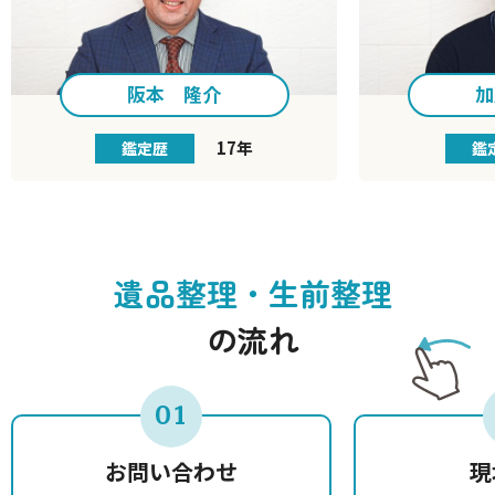
阪本 隆介
加
17年
鑑定歴
鑑
遺品整理・生前整理
の流れ
01
お問い合わせ
現