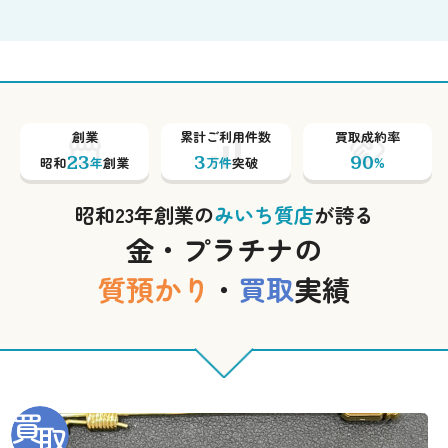
創業
累計ご利用件数
買取成約率
23
3
90
昭和
年
創業
万件
突破
%
昭和23年創業の
みいち質店
が誇る
金・プラチナの
質預かり
・
買取
実績