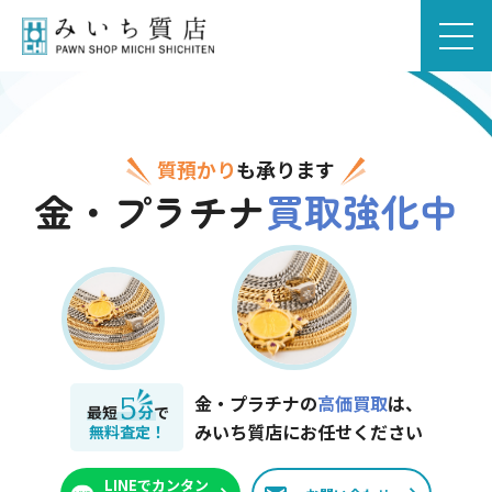
質預かり
も承ります
金・プラチナ
買取強化中
5
金・プラチナの
高価買取
は、
最短
分
で
みいち質店にお任せください
無料査定！
LINEでカンタン