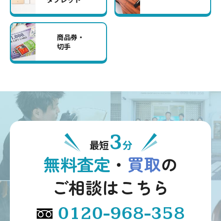
商品券・
切手
3
最短
分
無料査定
・
買取
の
ご相談はこちら
0120-968-358