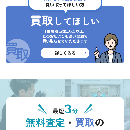
買い取ってほしい方
買取
してほしい
年間買取点数1万点以上。
どのお店よりも高い金額で
買い取らせていただきます
詳しくみる
3
最短
分
無料査定
・
買取
の