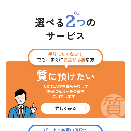
2
選べる
つ
の
サービス
手放したくない！
でも、すぐに
お金が必要
な方
質
に預けたい
大切な品物を質預かりして
価値に見合った金額を
ご用意します。
詳しくみる
どこよりも高い値段で