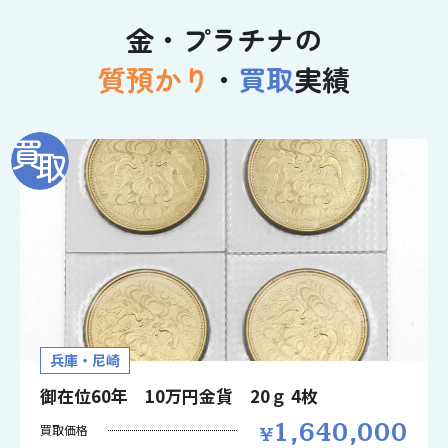
金・プラチナの
質預かり
・
買取
実績
兵庫・尼崎
御在位60年 10万円金貨 20ｇ 4枚
1,640,000
買取価格