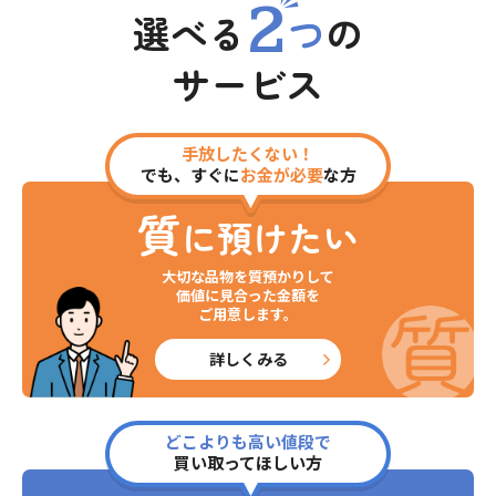
2
選べる
つ
の
サービス
手放したくない！
でも、すぐに
お金が必要
な方
質
に預けたい
大切な品物を質預かりして
価値に見合った金額を
ご用意します。
詳しくみる
どこよりも高い値段で
買い取ってほしい方