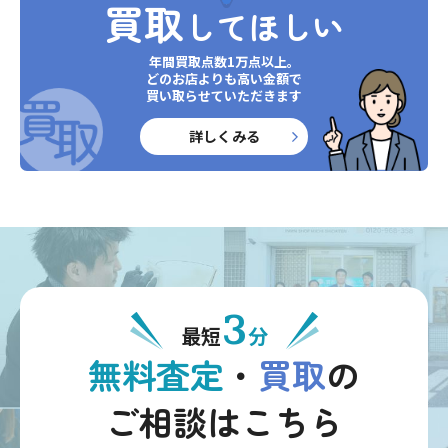
買取
してほしい
年間買取点数1万点以上。
どのお店よりも高い金額で
買い取らせていただきます
詳しくみる
3
最短
分
無料査定
・
買取
の
ご相談はこちら