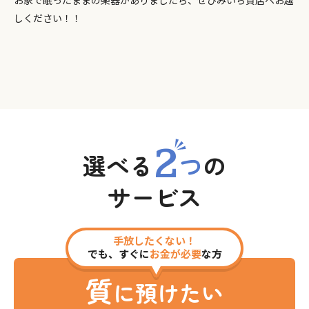
お家で眠ったままの楽器がありましたら、ぜひみいち質店へお越
しください！！
2
選べる
つ
の
サービス
手放したくない！
でも、すぐに
お金が必要
な方
質
に預けたい