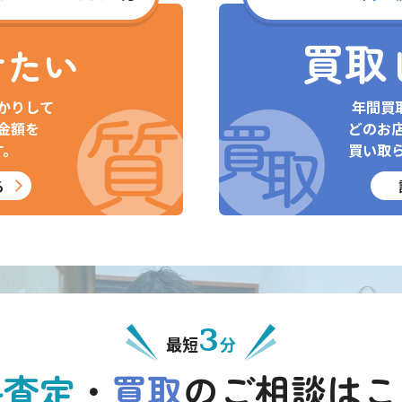
買取
けたい
かりして
年間買
金額を
どのお
す。
買い取
る
3
最短
分
料査定
・
買取
の
ご相談はこ