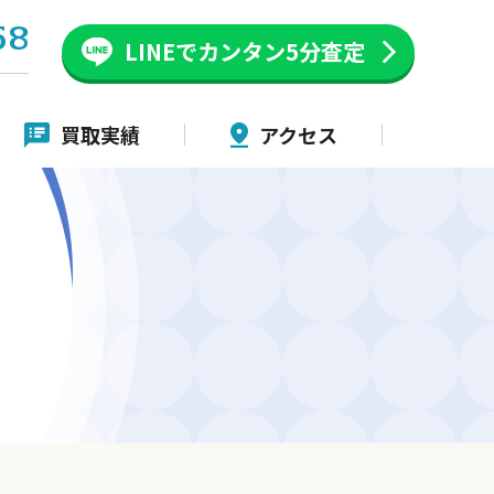
58
LINEでカンタン
5分査定
買取実績
アクセス