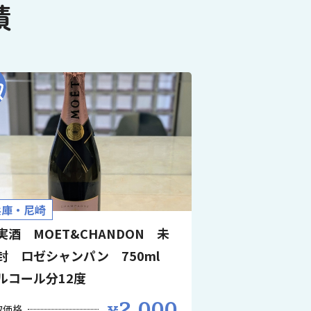
績
兵庫・尼崎
実酒 MOET&CHANDON 未
封 ロゼシャンパン 750ml
ルコール分12度
2,000
取価格