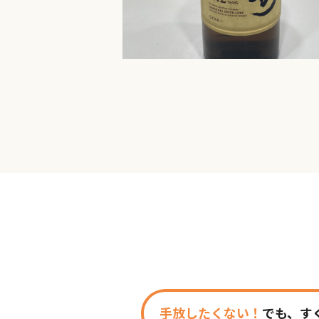
手放したくない！
でも、す