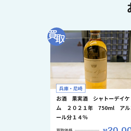
兵庫・尼崎
お酒 果実酒 シャトーデイケ
ム ２０２１年 750ml アル
ール分１４％
20,0
買取価格