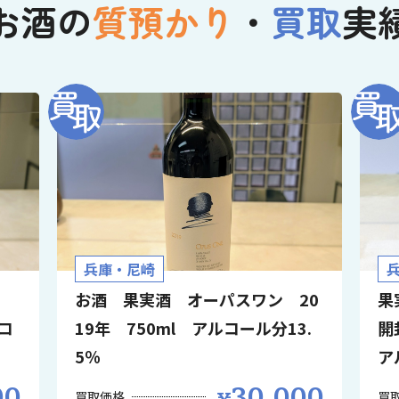
お酒の
質預かり
・
買取
実
兵庫・尼崎
お酒 果実酒 オーパスワン 20
果
コ
19年 750ml アルコール分13.
開
5％
ア
00
30,000
買取価格
買