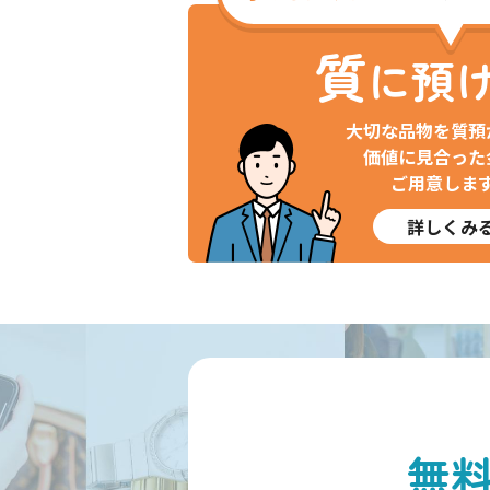
質
に預
大切な品物を質預
価値に見合った
ご用意しま
詳しくみ
無