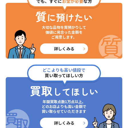
でも、すぐに
お金が必要
な方
質
に預けたい
大切な品物を質預かりして
価値に見合った金額を
ご用意します。
詳しくみる
どこよりも高い値段で
買い取ってほしい方
買取
してほしい
年間買取点数1万点以上。
どのお店よりも高い金額で
買い取らせていただきます
詳しくみる