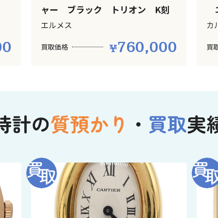
ャー ブラック トリオン K刻
エ
エルメス
カ
00
760,000
買取価格
買
時計の
質預かり
・
買取
実