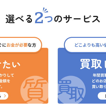
2
選べる
つ
の
サービス
ぐに
お金が必要
な方
どこよりも高い
買取
けたい
かりして
年間買
金額を
どのお
す。
買い取
る