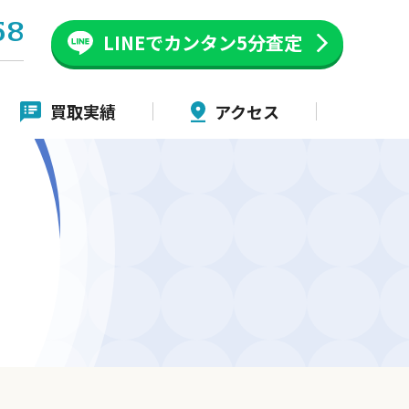
58
LINEでカンタン
5分査定
買取実績
アクセス