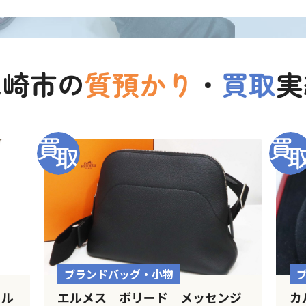
尼崎市の
質預かり
・
買取
実
ブランドバッグ・小物
ール
エルメス ボリード メッセンジ
カ