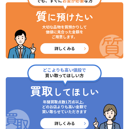
でも、すぐに
お金が必要
な方
質
に預けたい
大切な品物を質預かりして
価値に見合った金額を
ご用意します。
詳しくみる
どこよりも高い値段で
買い取ってほしい方
買取
してほしい
年間買取点数1万点以上。
どのお店よりも高い金額で
買い取らせていただきます
詳しくみる