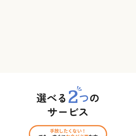
2
選べる
つ
の
サービス
手放したくない！