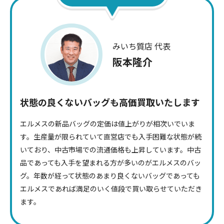
はエルメスにしか出せない色と言われるほど絶妙な色合い
で人気のカラーです。黒、エトゥープ、ブラウンの順で買
取価格が高くなる傾向があります。
みいち質店 代表
阪本隆介
Point.03
革の張り具合
状態の良くないバッグも高価買取いたします
エルメスの代表的な革素材であるトゴやヴォー・エプソン
エルメスの新品バッグの定価は値上がりが相次いでいま
は張り感があり型崩れしにくい革質が特徴です。新品の
す。生産量が限られていて直営店でも入手困難な状態が続
バッグほど張りが強く、査定の際には評価が高くなるポイ
いており、中古市場での流通価格も上昇しています。中古
ントになります。
品であっても入手を望まれる方が多いのがエルメスのバッ
グ。年数が経って状態のあまり良くないバッグであっても
エルメスであれば満足のいく値段で買い取らせていただき
Point.04
ます。
カデナ、クロシェット