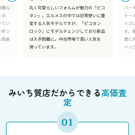
の「ピコ
バーキンやケリーに比べて手頃な価格の
生
使いに重
トートバッグ「エブリン」。カラーやサ
バ
コタン
イズに豊富なバリエーションがありま
り
おり新品
す。幅広い年齢層からの人気が高く、需
ま
人気を
要に対して供給が間に合わず入手困難な
逸
バッグになっています。
で
みいち質店だからできる
高価査
定
01