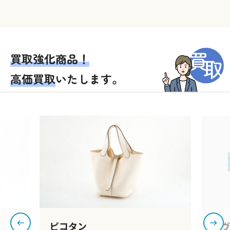
買取強化商品！
高価買取
いたします。
エヴリン
バ