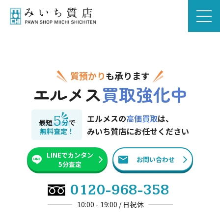
質預かり
も承ります
エルメス
買取強化中
5
エルメスの
高価買取
は、
最短
分
で
みいち質店にお任せください
無料査定！
LINEでカンタン
お問い合わせ
5分査定
0120-968-358
10:00 - 19:00 / 日祝休