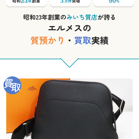
23
3
90
昭和
年
創業
万件
突破
%
昭和23年創業の
みいち質店
が誇る
エルメスの
質預かり
・
買取
実績