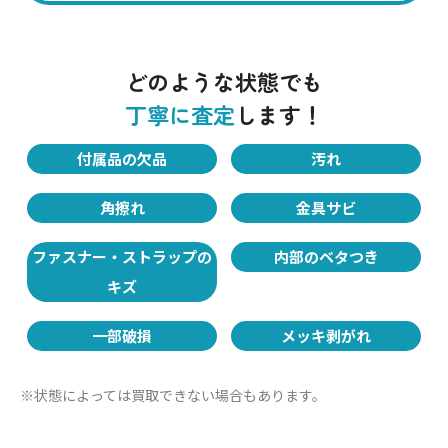
フランス語で南京錠を意味する錠前のカデナやアクセサ
リー兼キーケースのクロシェットはバッグの重要な付属品
になります。カデナの鍵が付いていないと査定の際にはマ
どのような状態でも
イナスポイントになってしまいます。
丁寧に査定
します！
付属品の欠品
汚れ
Point.05
角擦れ
金具サビ
小さめのサイズのバッグ
買取市場では小さいバッグの方が大きいものよりもリセー
ファスナー・ストラップの
内部のベタつき
ルバリューが高い傾向にあります。同じシリーズのブラン
キズ
ドバッグで、定価は大きいサイズの方が高くても買取価格
では逆の結果になるケースも見られます。
一部破損
メッキ剥がれ
※状態によっては買取できない場合もあります。
Point.06
“まとめ買い”で高価査定