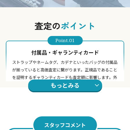
査定の
ポイント
Point.01
付属品・ギャランティカード
ストラップやネームタグ、カデナといったバッグの付属品
が揃っていると高価査定に繋がります。正規品であること
を証明するギャランティカードも査定額に影響します。外
もっとみる
箱は揃っていなくても構いません。
Point.02
黒、エトゥープ
スタッフコメント
定番の黒はもちろん、洗練されたグレージュのエトゥープ