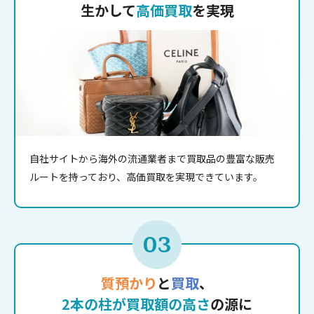
生かして
高価買取
を実現
自社サイトから海外の流通業者まで買取品の豊富な販売
ルートを持っており、高価買取を実現できています。
03
質預かり
と
買取
、
2本の柱が買取額の高さ
の源に