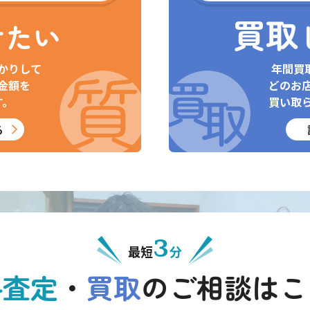
買取
けたい
かりして
年間買
金額を
どのお
す。
買い取
る
3
最短
分
料査定
・
買取
の
ご相談はこ