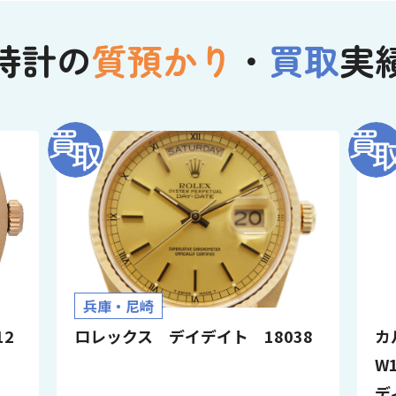
時計の
質預かり
・
買取
実
兵庫・尼崎
2
ロレックス デイデイト 18038
カ
W
デ