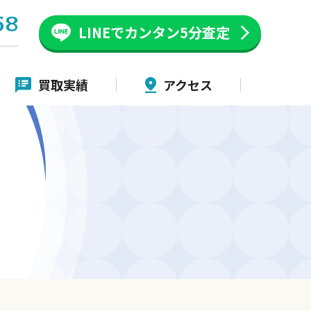
58
LINEでカンタン
5分査定
買取実績
アクセス