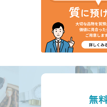
質
に預
大切な品物を質預
価値に見合った
ご用意しま
詳しくみ
無