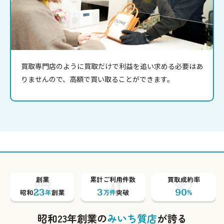
買取専門店のように買取だけで利益を追い求める必要はあ
りませんので、高額で買い取ることができます。
創業
累計ご利用件数
買取成約率
23
3
90
昭和
年
創業
万件
突破
%
昭和23年創業の
みいち質店
が誇る