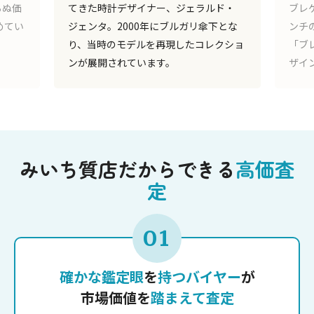
イナー、ジェラルド・
ブレゲは時計界のレオナルド・ダ・ヴ
0年にブルガリ傘下とな
ンチの異名を持つ存在。「ブレゲ針」
ルを再現したコレクショ
「ブレゲ数字」と呼ばれる洗練された
います。
ザインにも定評があります。
みいち質店だからできる
高価査
定
01
確かな鑑定眼
を
持つバイヤー
が
市場価値を
踏まえて査定