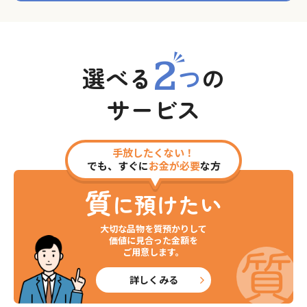
2
選べる
つ
の
サービス
手放したくない！
でも、すぐに
お金が必要
な方
質
に預けたい
大切な品物を質預かりして
価値に見合った金額を
ご用意します。
詳しくみる