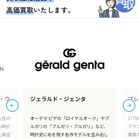
リック・コンスタント、ベル&ロス、ボーム&メルシエ、
高価買取
いたします。
ユリス・ナルダン、ラドー、ランゲ&ゾーネ、リシャー
ル・ミル、ルイ・ヴィトン、ロジェ・デュブイ、ロンジ
ン※その他も多数取り扱いあり
ジェンタ
プレゲ
「ロイヤルオーク」やブ
1775年創業の歴史を持ち、世界5大時
ガリ・ブルガリ」など、
ブランドに名を連ねるブランドです。
す名作モデルを生み出し
業者の天才時計技師アブラアン-ルイ・