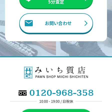
5分査定
す。慎重に扱っておいて下さい。
お問い合わせ
Point.06
時計の動作状況
動作確認ができるかどうかは重要です。ただ、人気ブラン
ドの時計であれば動かない状態であっても買取の対象にな
りますので、ぜひお持ち下さい。
0120-968-358
10:00 - 19:00 / 日祝休