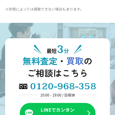
め、比較的買取価格は高くなる傾向があります。一方で、
※状態によっては買取できない場合もあります。
アンティークモデルも高価な値段がつきます。
Point.04
希少価値
3
最短
分
モデルによっては市場で流通している数が少ないものがあ
無料査定
・
買取
の
ります。限定モデルや年代の古い時計など、市場での動向
を踏まえて時計の価値を査定させていただきます。
ご相談はこちら
0120-968-358
Point.05
10:00 - 19:00 / 日祝休
使用感
文字盤のキズや焼け具合、擦れやベルトの劣化など使用感
LINEでカンタン
の目立つ状態だと査定価格は低く抑えられてしまいがちで