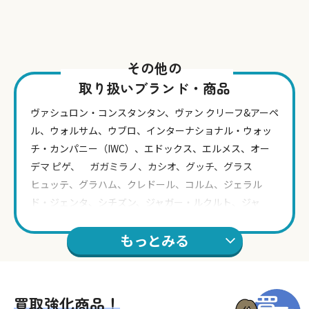
その他の
取り扱いブランド・商品
ヴァシュロン・コンスタンタン、ヴァン クリーフ&アーペ
ル、ウォルサム、ウブロ、インターナショナル・ウォッ
チ・カンパニー（IWC）、エドックス、エルメス、オー
デマ ピゲ、 ガガミラノ、カシオ、グッチ、グラス
ヒュッテ、グラハム、クレドール、コルム、ジェラル
ド・ジェンタ、シチズン、ジャガー・ルクルト、ジャ
ケ・ドロー、シャネル、ショーメ、ショパール、ジラー
もっとみる
ル・ペルゴ、ゼニス、タグホイヤー、チュードル、ティ
ファニー、パテック・フィリップ、パネライ、ハミルト
ン、ハリー・ウィンストン、ピアジェ、フランク ミュ
ラー、ブランパン、ブライトリング、ブレゲ、フレデ
買取強化商品！