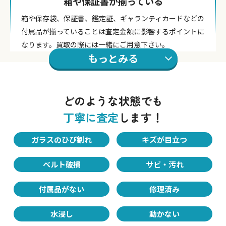
箱や保証書が揃っている
箱や保存袋、保証書、鑑定証、ギャランティカードなどの
付属品が揃っていることは査定金額に影響するポイントに
なります。買取の際には一緒にご用意下さい。
もっとみる
Point.02
どのような状態でも
時計の外見状態
丁寧に査定
します！
綺麗な状態であるほど査定価格は高くなります。風防（ガ
ラス面）を拭き取っていただくなど、綺麗な状態で持って
ガラスのひび割れ
キズが目立つ
きていただくことをおすすめします。
ベルト破損
サビ・汚れ
Point.03
付属品がない
修理済み
モデルの新しさ・アンティーク
水浸し
動かない
基本的には新しいモデルの方が中古市場で歓迎されるた