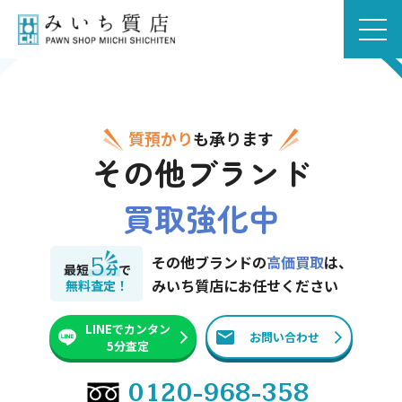
質預かり
も承ります
その他ブランド
買取強化中
5
その他ブランドの
高価買取
は、
最短
分
で
みいち質店にお任せください
無料査定！
LINEでカンタン
お問い合わせ
5分査定
0120-968-358