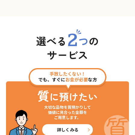
2
選べる
つ
の
サービス
手放したくない！
でも、すぐに
お金が必要
な方
質
に預けたい
大切な品物を質預かりして
価値に見合った金額を
ご用意します。
詳しくみる