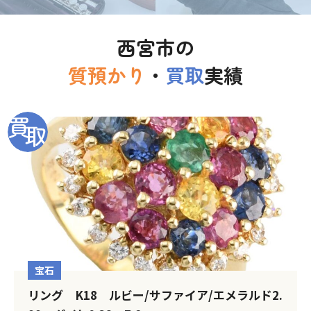
西宮市の
質預かり
・
買取
実績
宝石
リング K18 ルビー/サファイア/エメラルド2.