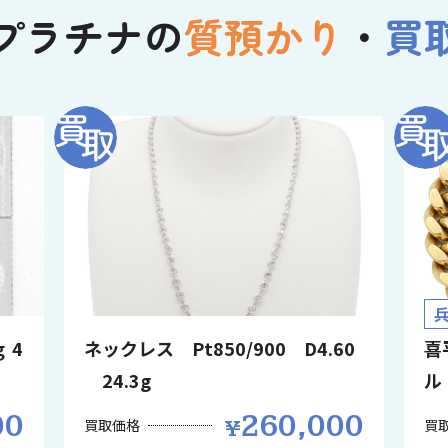
プラチナの
質預かり
・
買
 4
ネックレス Pt850/900 D4.60
喜
24.3g
ル
00
260,000
買取価格
買