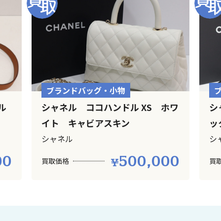
ブランドバッグ・小物
ル
シャネル ココハンドル XS ホワ
シ
イト キャビアスキン
ッ
シャネル
シ
00
500,000
買取価格
買