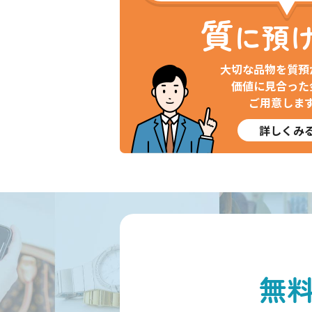
質
に預
大切な品物を質預
価値に見合った
ご用意しま
詳しくみ
無