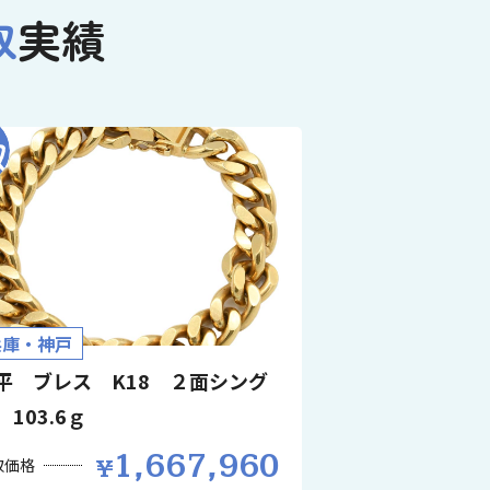
取
実績
兵庫・神戸
平 ブレス K18 ２面シング
 103.6ｇ
1,667,960
取価格