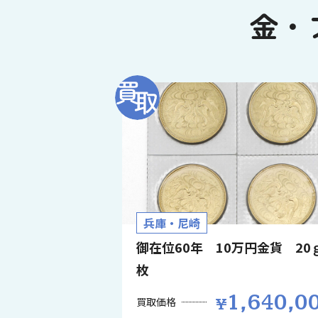
金・
兵庫・尼崎
御在位60年 10万円金貨 20ｇ
枚
1,640,0
買取価格