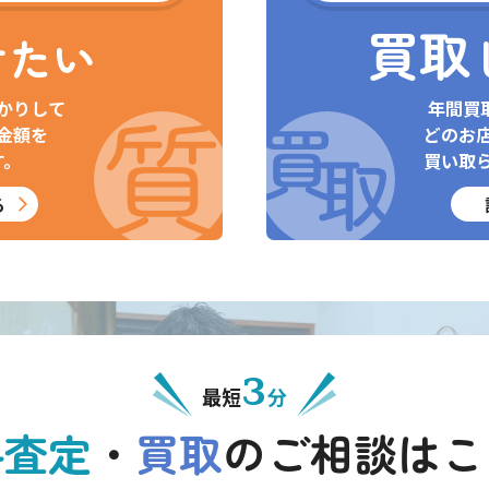
買取
けたい
かりして
年間買
金額を
どのお
す。
買い取
る
3
最短
分
料査定
・
買取
の
ご相談はこ