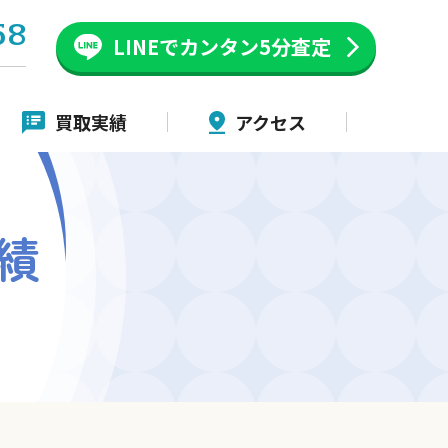
58
LINEでカンタン
5分査定
買取実績
アクセス
績