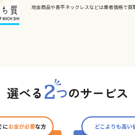
地金商品や喜平ネックレスなどは業者価格で買
2
選べる
つ
の
サービス
ぐに
お金が必要
な方
どこよりも高い