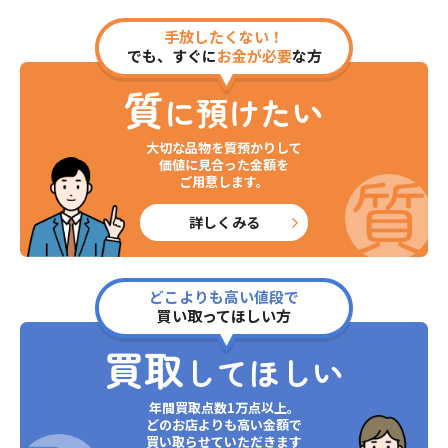
手放したくない！
でも、すぐに
お金が必要
な方
質
に預けたい
大切な品物を質預かりして
価値に見合った金額を
ご用意します。
詳しくみる
どこよりも高い値段で
買い取ってほしい方
買取
してほしい
年間買取点数1万点以上。
どのお店よりも高い金額で
買い取らせていただきます