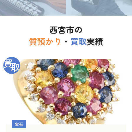
西宮市の
質預かり
・
買取
実績
宝石