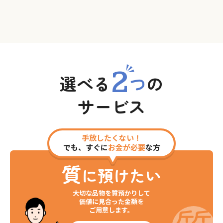
2
選べる
つ
の
サービス
手放したくない！
でも、すぐに
お金が必要
な方
質
に預けたい
大切な品物を質預かりして
価値に見合った金額を
ご用意します。