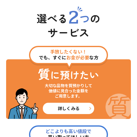
2
選べる
つ
の
サービス
手放したくない！
でも、すぐに
お金が必要
な方
質
に預けたい
大切な品物を質預かりして
価値に見合った金額を
ご用意します。
詳しくみる
どこよりも高い値段で
買い取ってほしい方