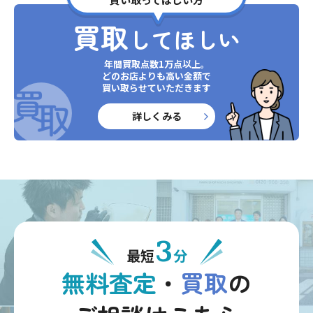
買取
してほしい
年間買取点数1万点以上。
どのお店よりも高い金額で
買い取らせていただきます
詳しくみる
3
最短
分
無料査定
・
買取
の