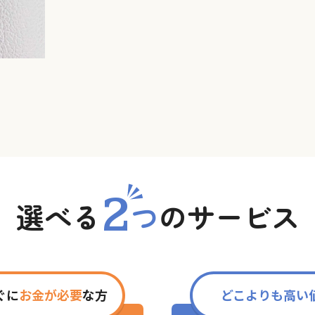
2
選べる
つ
の
サービス
ぐに
お金が必要
な方
どこよりも高い