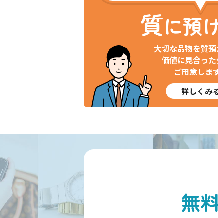
質
に預
大切な品物を質預
価値に見合った
ご用意しま
詳しくみ
無