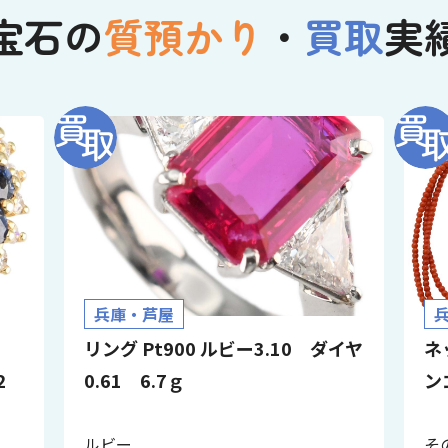
宝石の
質預かり
・
買取
実
兵庫・芦屋
イ
リング Pt900 ルビー3.10 ダイヤ
ネ
32
0.61 6.7ｇ
ン
ルビー
そ