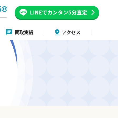
58
LINEでカンタン
5分査定
買取実績
アクセス