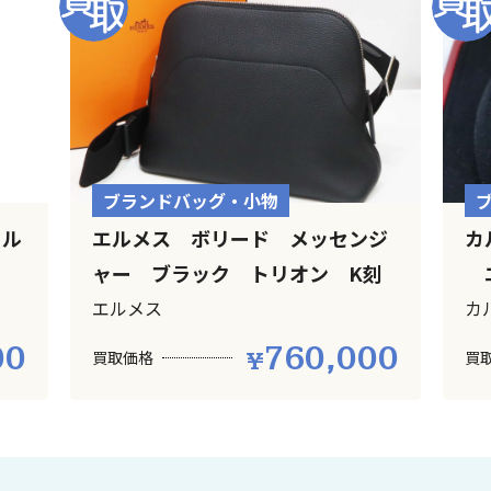
ブランドバッグ・小物
ール
エルメス ボリード メッセンジ
カ
ャー ブラック トリオン K刻
エ
エルメス
カ
00
760,000
買取価格
買