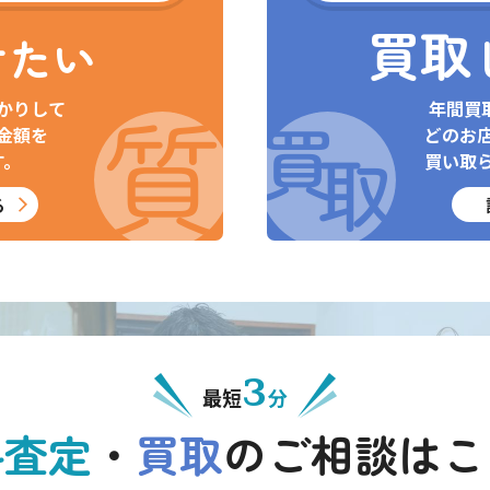
買取
けたい
かりして
年間買
金額を
どのお
す。
買い取
る
3
最短
分
料査定
・
買取
の
ご相談はこ