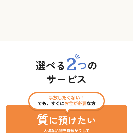
2
選べる
つ
の
サービス
手放したくない！
でも、すぐに
お金が必要
な方
質
に預けたい
大切な品物を質預かりして