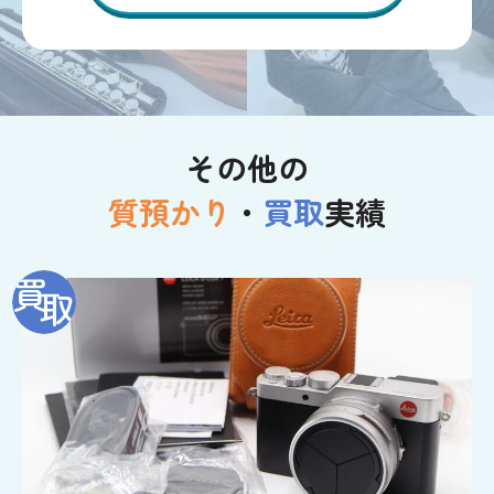
その他の
質預かり
・
買取
実績