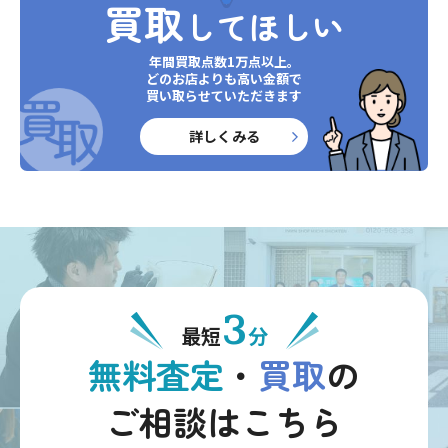
買取
してほしい
年間買取点数1万点以上。
どのお店よりも高い金額で
買い取らせていただきます
詳しくみる
3
最短
分
無料査定
・
買取
の
ご相談はこちら