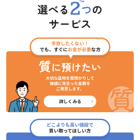
2
選べる
つ
の
サービス
手放したくない！
でも、すぐに
お金が必要
な方
質
に預けたい
大切な品物を質預かりして
価値に見合った金額を
ご用意します。
詳しくみる
どこよりも高い値段で
買い取ってほしい方