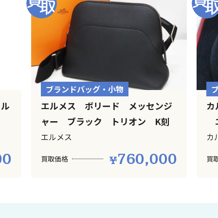
ブランドバッグ・小物
ール
エルメス ボリード メッセンジ
カ
ャー ブラック トリオン K刻
エ
エルメス
カ
00
760,000
買取価格
買