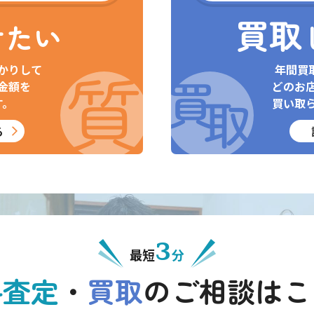
買取
けたい
かりして
年間買
金額を
どのお
す。
買い取
る
3
最短
分
料査定
・
買取
の
ご相談はこ