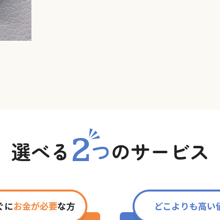
2
選べる
つ
の
サービス
ぐに
お金が必要
な方
どこよりも高い