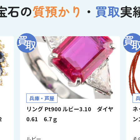
宝石の
質預かり
・
買取
実
兵庫・芦屋
イ
リング Pt900 ルビー3.10 ダイヤ
ネ
32
0.61 6.7ｇ
ン
ルビー
そ