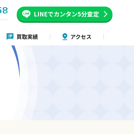
58
LINEでカンタン
5分査定
買取実績
アクセス