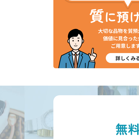
質
に預
大切な品物を質預
価値に見合った
ご用意しま
詳しくみ
無