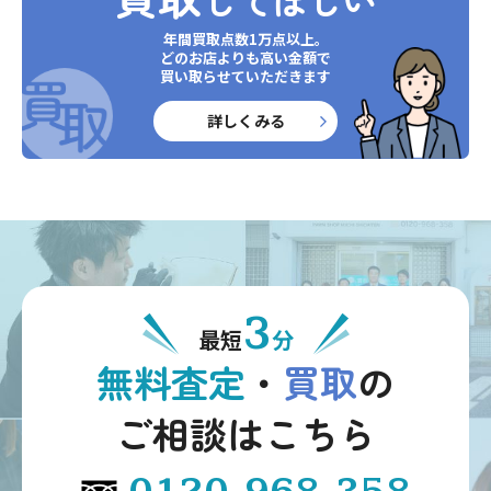
してほしい
年間買取点数1万点以上。
どのお店よりも高い金額で
買い取らせていただきます
詳しくみる
3
最短
分
無料査定
・
買取
の
ご相談はこちら