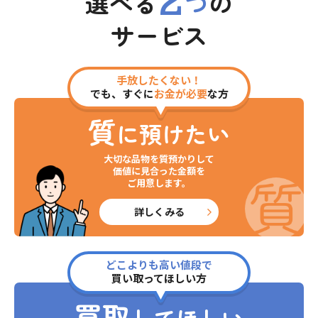
2
選べる
つ
の
サービス
手放したくない！
でも、すぐに
お金が必要
な方
質
に預けたい
大切な品物を質預かりして
価値に見合った金額を
ご用意します。
詳しくみる
どこよりも高い値段で
買い取ってほしい方
買取