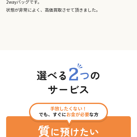
2wayバッグです。
状態が非常によく、高価買取させて頂きました。
2
選べる
つ
の
サービス
手放したくない！
でも、すぐに
お金が必要
な方
質
に預けたい