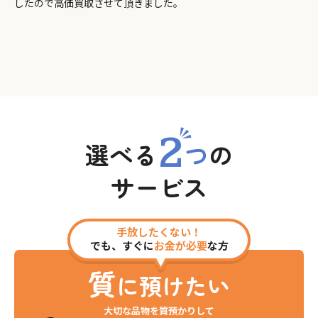
したので高価買取させて頂きました。
2
選べる
つ
の
サービス
手放したくない！
でも、すぐに
お金が必要
な方
質
に預けたい
大切な品物を質預かりして