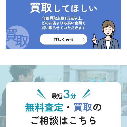
買取
してほしい
年間買取点数1万点以上。
どのお店よりも高い金額で
買い取らせていただきます
詳しくみる
3
最短
分
無料査定
・
買取
の
ご相談はこちら