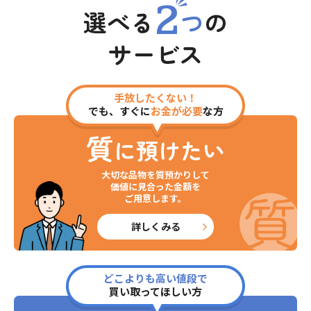
2
選べる
つ
の
サービス
手放したくない！
でも、すぐに
お金が必要
な方
質
に預けたい
大切な品物を質預かりして
価値に見合った金額を
ご用意します。
詳しくみる
どこよりも高い値段で
買い取ってほしい方