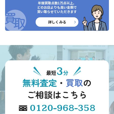
年間買取点数1万点以上。
どのお店よりも高い金額で
買い取らせていただきます
詳しくみる
3
最短
分
無料査定
・
買取
の
ご相談はこちら
0120-968-358