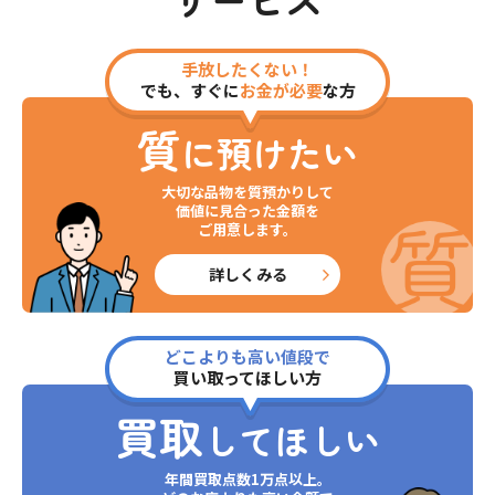
手放したくない！
でも、すぐに
お金が必要
な方
質
に預けたい
大切な品物を質預かりして
価値に見合った金額を
ご用意します。
詳しくみる
どこよりも高い値段で
買い取ってほしい方
買取
してほしい
年間買取点数1万点以上。