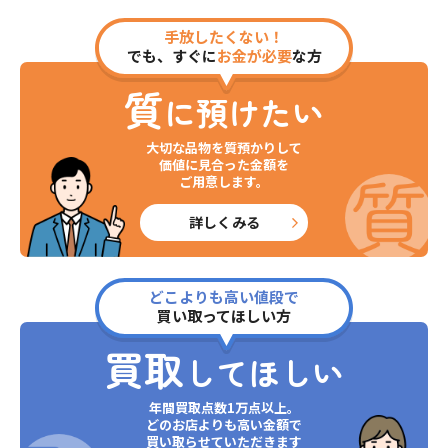
手放したくない！
でも、すぐに
お金が必要
な方
質
に預けたい
大切な品物を質預かりして
価値に見合った金額を
ご用意します。
詳しくみる
どこよりも高い値段で
買い取ってほしい方
買取
してほしい
年間買取点数1万点以上。
どのお店よりも高い金額で
買い取らせていただきます