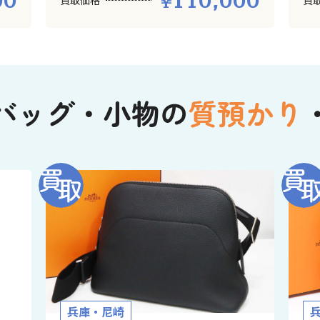
00
110,000
買取価格
買
バッグ・小物の
質預かり
兵庫・尼崎