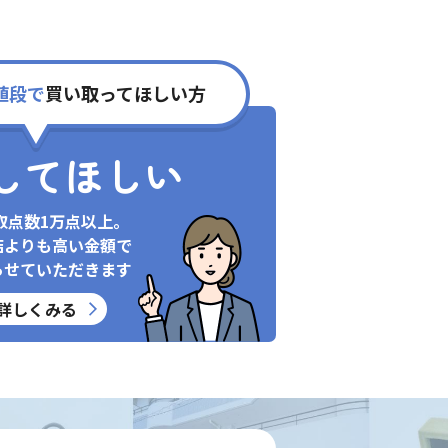
値段で
買い取ってほしい方
してほしい
取点数1万点以上。
店よりも高い金額で
らせていただきます
詳しくみる