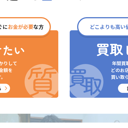
ぐに
お金が必要
な方
どこよりも高い
買取
けたい
かりして
年間買
金額を
どのお
す。
買い取
る