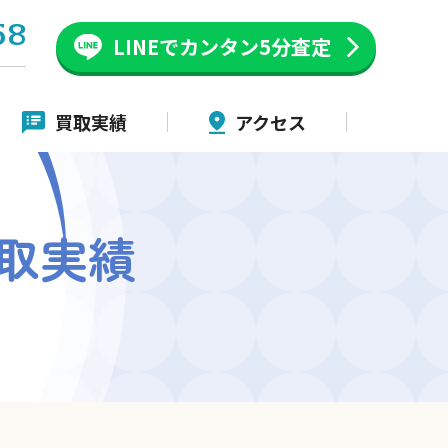
58
LINEでカンタン
5分査定
買取実績
アクセス
取実績