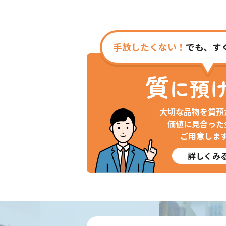
手放したくない！
でも、す
質
に預
大切な品物を質預
価値に見合った
ご用意しま
詳しくみ