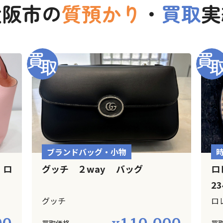
大阪市の
質預かり
・
買取
実
ブランドバッグ・小物
 ロ
グッチ ２way バッグ
ロ
23
グッチ
ロ