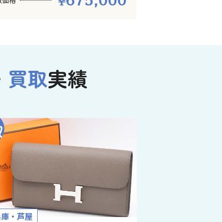
675,000
取価格
・
買取
実績
兵庫・芦屋