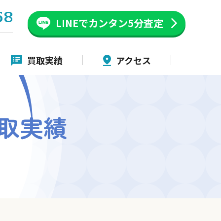
58
LINEでカンタン
5分査定
買取実績
アクセス
取実績