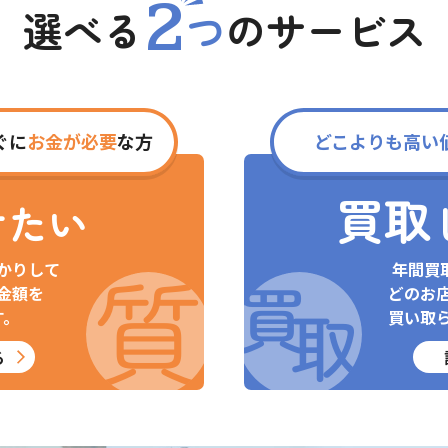
2
選べる
つ
の
サービス
ぐに
お金が必要
な方
どこよりも高い
買取
けたい
かりして
年間買
金額を
どのお
す。
買い取
る