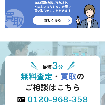
年間買取点数1万点以上。
どのお店よりも高い金額で
買い取らせていただきます
詳しくみる
3
最短
分
無料査定
・
買取
の
ご相談はこちら
0120-968-358