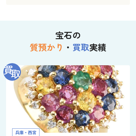
宝石の
質預かり
・
買取
実績
兵庫・西宮