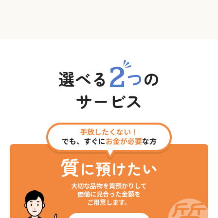
2
選べる
つ
の
サービス
手放したくない！
でも、すぐに
お金が必要
な方
質
に預けたい
大切な品物を質預かりして
価値に見合った金額を
ご用意します。