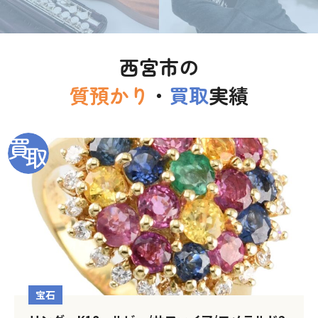
西宮市の
質預かり
・
買取
実績
宝石