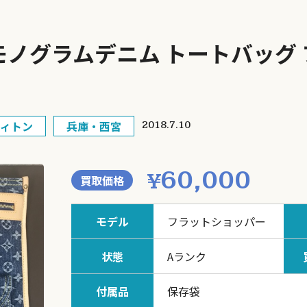
TON モノグラムデニム トートバッ
ィトン
兵庫・西宮
2018.7.10
60,000
¥
買取価格
モデル
フラットショッパー
状態
Aランク
付属品
保存袋