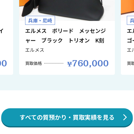
兵庫・尼崎
イ
エルメス ボリード メッセンジ
エ
ャー ブラック トリオン K刻
ゴ
エルメス
エ
00
760,000
買取価格
買
すべての質預かり・買取実績を見る