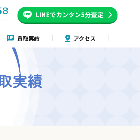
58
LINEでカンタン
5分査定
買取実績
アクセス
取実績