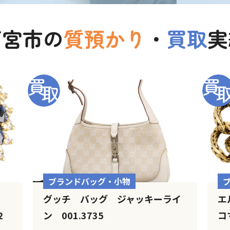
西宮市の
質預かり
・
買取
実
ブランドバッグ・小物
イ
グッチ バッグ ジャッキーライ
エ
32
ン 001.3735
コ