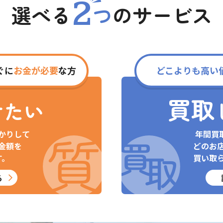
2
選べる
つ
の
サービス
ぐに
お金が必要
な方
どこよりも高い
買取
けたい
かりして
年間買
金額を
どのお
す。
買い取
る