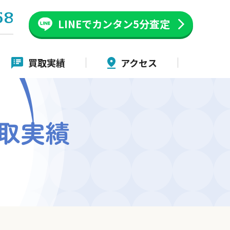
58
LINEでカンタン
5分査定
買取実績
アクセス
取実績