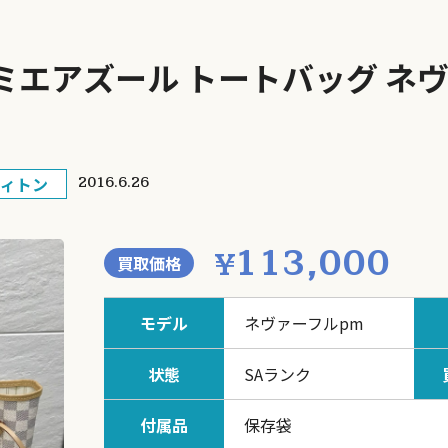
エアズール トートバッグ ネヴァ
ィトン
2016.6.26
113,000
¥
買取価格
モデル
ネヴァーフルpm
状態
SAランク
付属品
保存袋