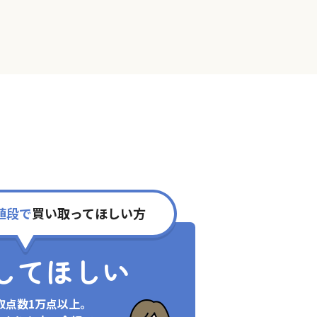
値段で
買い取ってほしい方
してほしい
取点数1万点以上。