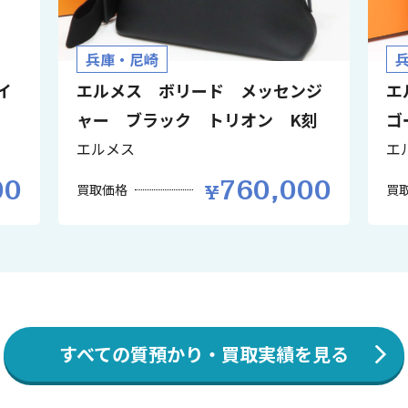
兵庫・尼崎
イ
エルメス ボリード メッセンジ
エ
ャー ブラック トリオン K刻
ゴ
エルメス
エ
00
760,000
買取価格
買
すべての質預かり・買取実績を見る