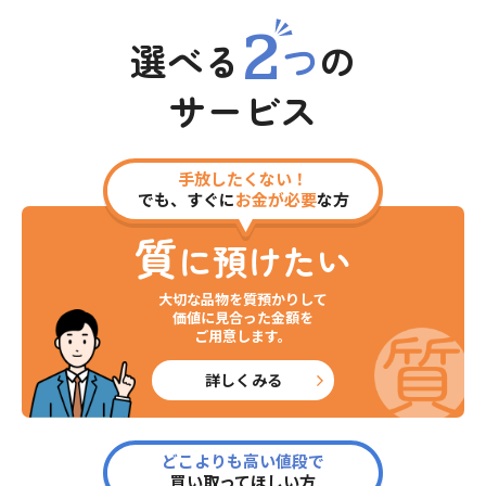
2
選べる
つ
の
サービス
手放したくない！
でも、すぐに
お金が必要
な方
質
に預けたい
大切な品物を質預かりして
価値に見合った金額を
ご用意します。
詳しくみる
どこよりも高い値段で
買い取ってほしい方