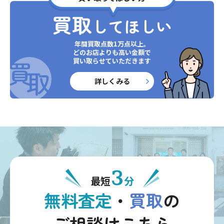
買取
してほしい
年間買取点数1万点以上。
どのお店よりも高い金額で
買い取らせていただきます
詳しくみる
3
最短
分
無料査定
・
買取
の
ご相談はこちら