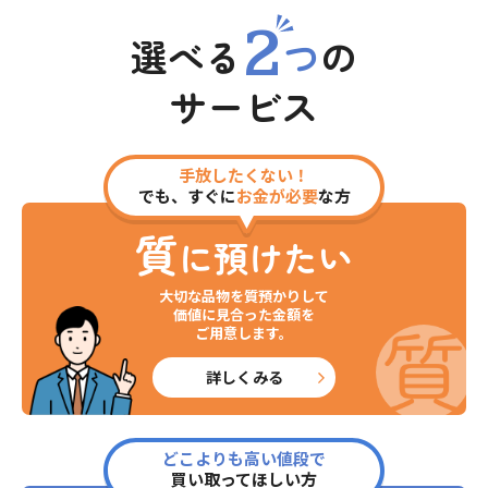
2
選べる
つ
の
サービス
手放したくない！
でも、すぐに
お金が必要
な方
質
に預けたい
大切な品物を質預かりして
価値に見合った金額を
ご用意します。
詳しくみる
どこよりも高い値段で
買い取ってほしい方