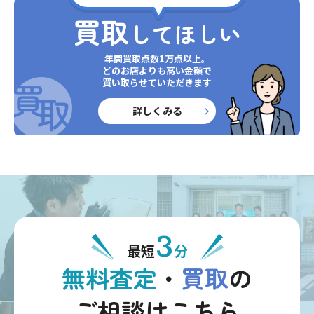
買取
してほしい
年間買取点数1万点以上。
どのお店よりも高い金額で
買い取らせていただきます
詳しくみる
3
最短
分
無料査定
・
買取
の
ご相談はこちら