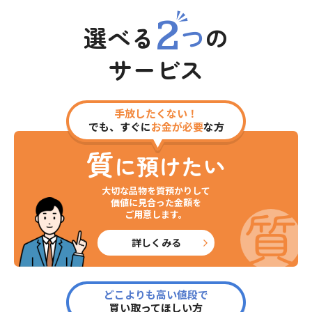
2
選べる
つ
の
サービス
手放したくない！
でも、すぐに
お金が必要
な方
質
に預けたい
大切な品物を質預かりして
価値に見合った金額を
ご用意します。
詳しくみる
どこよりも高い値段で
買い取ってほしい方