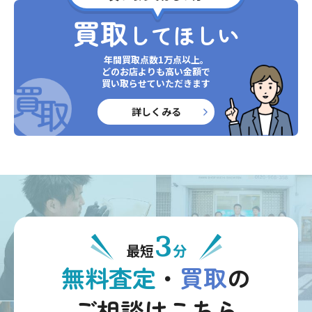
買取
してほしい
年間買取点数1万点以上。
どのお店よりも高い金額で
買い取らせていただきます
詳しくみる
3
最短
分
無料査定
・
買取
の
ご相談はこちら