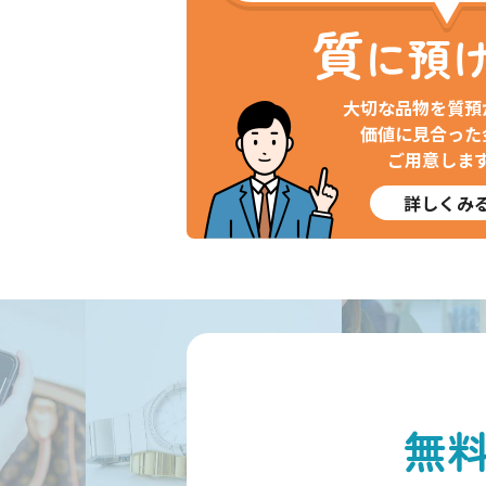
質
に預
大切な品物を質預
価値に見合った
ご用意しま
詳しくみ
無