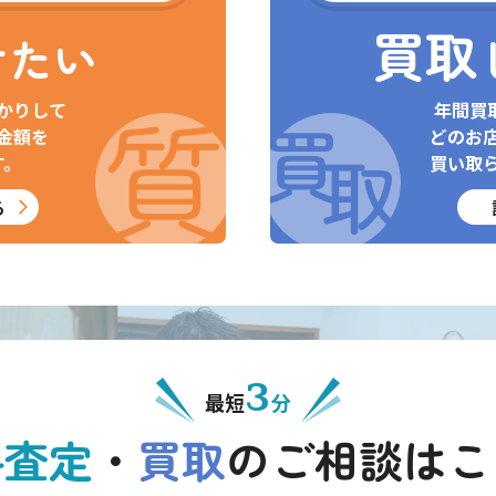
買取
けたい
かりして
年間買
金額を
どのお
す。
買い取
る
3
最短
分
料査定
・
買取
の
ご相談はこ