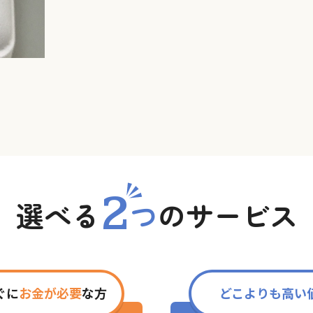
2
選べる
つ
の
サービス
ぐに
お金が必要
な方
どこよりも高い