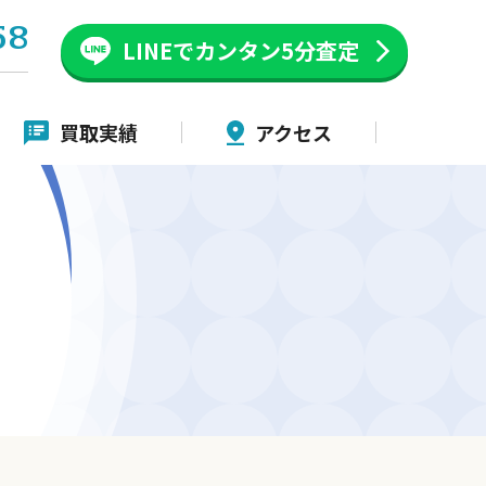
58
LINEでカンタン
5分査定
買取実績
アクセス