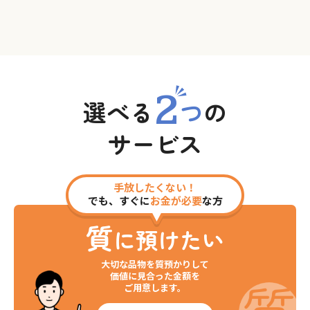
2
選べる
つ
の
サービス
手放したくない！
でも、すぐに
お金が必要
な方
質
に預けたい
大切な品物を質預かりして
価値に見合った金額を
ご用意します。