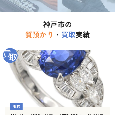
神戸市の
質預かり
・
買取
実績
宝石