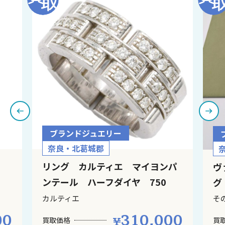
ブランドジュエリー
奈良・北葛城郡
リング カルティエ マイヨンパ
ヴ
ンテール ハーフダイヤ 750
グ
＃48 12.3ｇ
ー
カルティエ
そ
ン
00
310,000
買取価格
¥
買