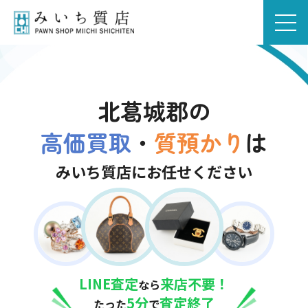
北葛城郡の
高価買取
・
質預かり
は
みいち質店にお任せください
LINE査定
来店不要！
なら
5分
査定終了
たった
で